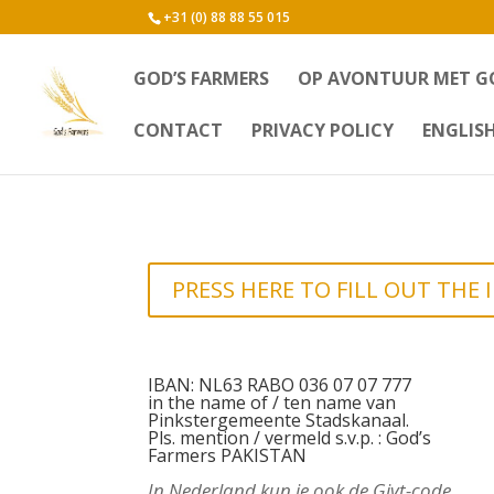
+31 (0) 88 88 55 015
GOD’S FARMERS
OP AVONTUUR MET G
CONTACT
PRIVACY POLICY
ENGLIS
PRESS HERE TO FILL OUT THE
IBAN: NL63 RABO 036 07 07 777
in the name of / ten name van
Pinkstergemeente Stadskanaal.
Pls. mention / vermeld s.v.p. : God’s
Farmers PAKISTAN
In Nederland kun je ook de Givt-code