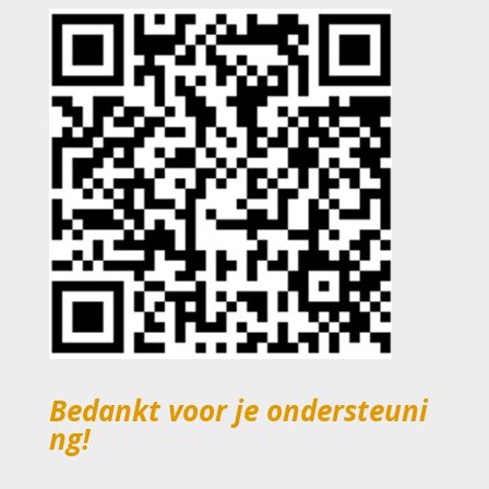
Bedankt
voor
je
ondersteuni
ng!