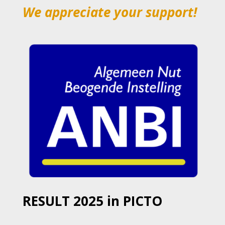
We
appreciate
your
support!
RESULT 2025 in PICTO